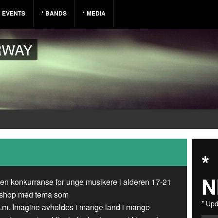
* EVENTS
* BANDS
* MEDIA
RWAY
*
N
 en konkurranse for unge musikere i alderen 17-21
rkshop med tema som
* Upd
.m. Imagine avholdes i mange land i mange