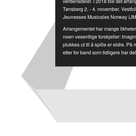
verdensdeler. I 2018 ble det arrang
Tønsberg 2. - 4. november. Vestf
Jeunesses Musicales Norway (J
Arrangementet har mange likheter
noen vesentlige forskjeller: Ima
plukkes ut til å spille er eldre. 
etter for band som tidligere har del
{snp_es_scripts}