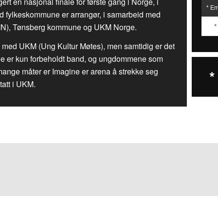
ert en nasjonal finale for første gang i Norge, i
old fylkeskommune er arrangør, i samarbeid med
MN), Tønsberg kommune og UKM Norge.
 med UKM (Ung Kultur Møtes), men samtidig er det
gine er kun forbeholdt band, og ungdommene som
På mange måter er Imagine er arena å strekke seg
*
tatt i UKM.