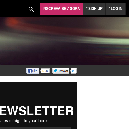
INSCREVA-SE AGORA
* SIGN UP
* LOG IN
EWSLETTER
ates straight to your inbox