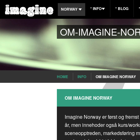
* INFO
* BLOG
NORWAY
OM IMAGINE NORWAY
* INTERNATIONAL
OM-IMAGINE-NO
O KONKURSIE
* BELGIUM
REGULAMIN
* BRAZIL
* FAQ
* FRANCE
* CONTACT
* SPAIN
HOME
INFO
OM IMAGINE NORWAY
* ROMANIA
OM IMAGINE NORWAY
CROATIA
Imagine Norway er først og fremst
år, men innehoder også kurs/wo
sceneopptreden, markedsføring m